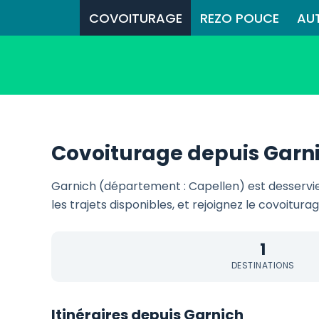
COVOITURAGE
REZO POUCE
AU
Covoiturage depuis Garn
Garnich (département : Capellen) est desservi
les trajets disponibles, et rejoignez le covoitura
1
DESTINATIONS
Itinéraires depuis Garnich