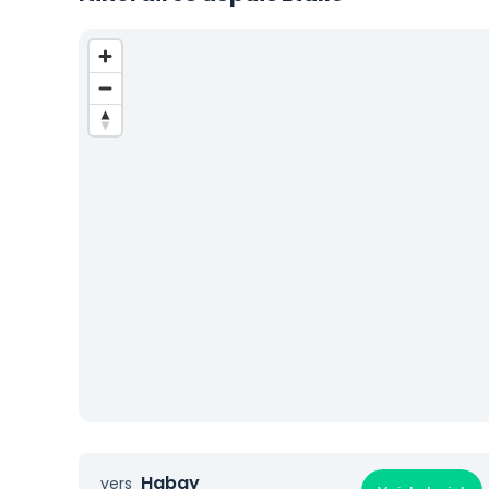
Habay
vers