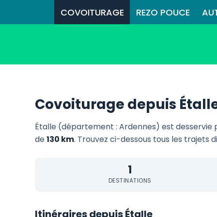
COVOITURAGE
REZO POUCE
AU
Covoiturage depuis Étall
Étalle (département : Ardennes) est desservie
de
130 km
. Trouvez ci-dessous tous les trajets 
1
DESTINATIONS
Itinéraires depuis Étalle