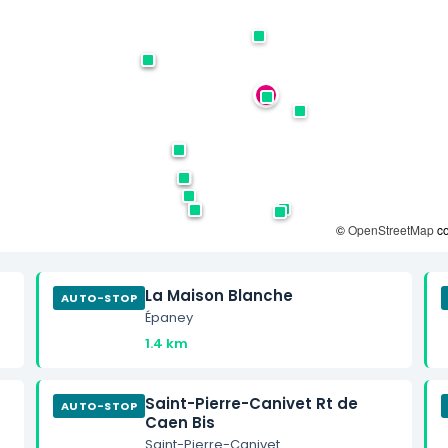
©
OpenStreetMap
co
La Maison Blanche
AUTO-STOP
Épaney
1.4 km
Saint-Pierre-Canivet Rt de
AUTO-STOP
Caen Bis
Saint-Pierre-Canivet