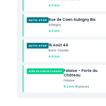
4.0 km
Rue de Caen Aubigny Bis
AUTO-STOP
Aubigny
4.5 km
16 Août 44
AUTO-STOP
Bons-Tassilly
4.8 km
Falaise – Porte du
AIRE DE COVOITURAGE
Château
Falaise
5.2 km
·
19 places