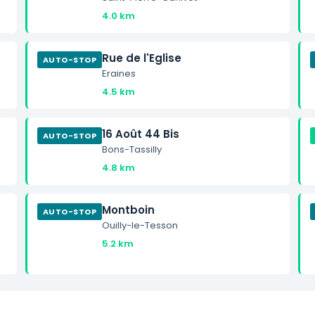
4.0 km
Rue de l'Eglise
AUTO-STOP
Eraines
4.5 km
16 Août 44 Bis
AUTO-STOP
Bons-Tassilly
4.8 km
Montboin
AUTO-STOP
Ouilly-le-Tesson
5.2 km