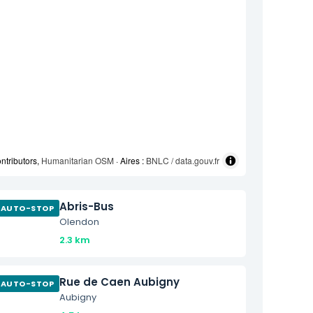
ntributors,
Humanitarian OSM
· Aires :
BNLC / data.gouv.fr
Abris-Bus
AUTO-STOP
Olendon
2.3 km
Rue de Caen Aubigny
AUTO-STOP
Aubigny