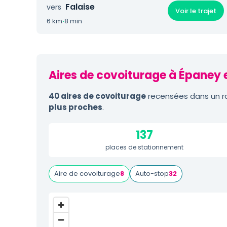
Falaise
vers
Voir le trajet
6 km
·
8 min
Aires de covoiturage à Épaney 
40 aires de covoiturage
recensées dans un ra
plus proches
.
137
places de stationnement
Aire de covoiturage
8
Auto-stop
32