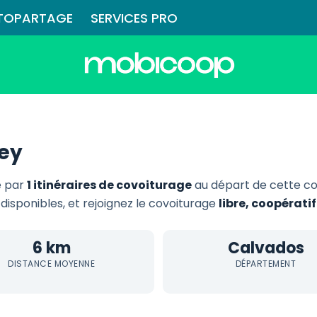
TOPARTAGE
SERVICES PRO
ey
e par
1 itinéraires de covoiturage
au départ de cette c
 disponibles, et rejoignez le covoiturage
libre, coopérati
6 km
Calvados
DISTANCE MOYENNE
DÉPARTEMENT