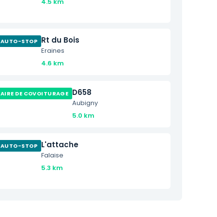
4.5 km
Rt du Bois
AUTO-STOP
Eraines
4.6 km
D658
AIRE DE COVOITURAGE
Aubigny
5.0 km
L'attache
AUTO-STOP
Falaise
5.3 km