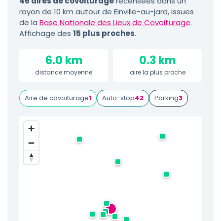
46 aires de covoiturage
recensées dans un
rayon de 10 km autour de Einville-au-jard, issues
de la
Base Nationale des Lieux de Covoiturage
.
Affichage des
15 plus proches
.
6.0 km
0.3 km
distance moyenne
aire la plus proche
Aire de covoiturage
1
Auto-stop
42
Parking
3