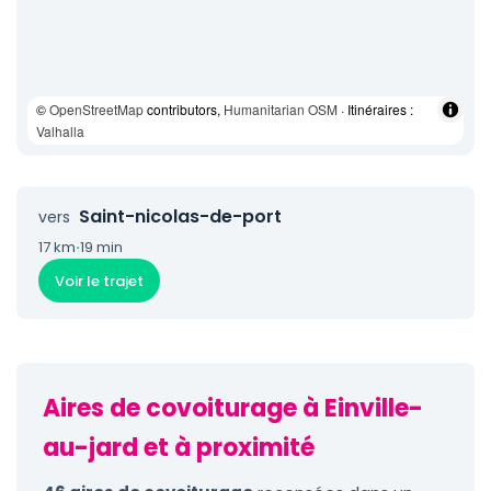
©
OpenStreetMap
contributors,
Humanitarian OSM
· Itinéraires :
Valhalla
Saint-nicolas-de-port
vers
17 km
·
19 min
Voir le trajet
Aires de covoiturage à Einville-
au-jard et à proximité