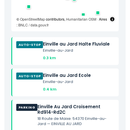
©
OpenStreetMap
contributors,
Humanitarian OSM
· Aires
:
BNLC / data.gouv.fr
Einville au Jard Halte Fluviale
AUTO-STOP
Einville-au-Jard
0.3 km
Einville au Jard Ecole
AUTO-STOP
Einville-au-Jard
0.4 km
Einville Au Jard Croisement
PARKING
Rd914-Rd2C
1B Route de Maixe. 54370 Einville-au-
Jard — EINVILLE AU JARD