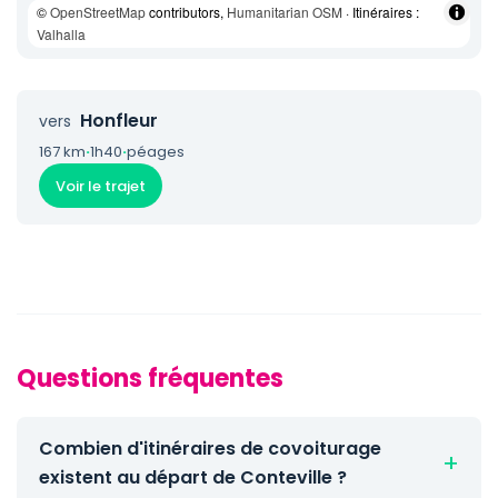
©
OpenStreetMap
contributors,
Humanitarian OSM
· Itinéraires :
Valhalla
Honfleur
vers
167 km
·
1h40
·
péages
Voir le trajet
Questions fréquentes
Combien d'itinéraires de covoiturage
existent au départ de Conteville ?