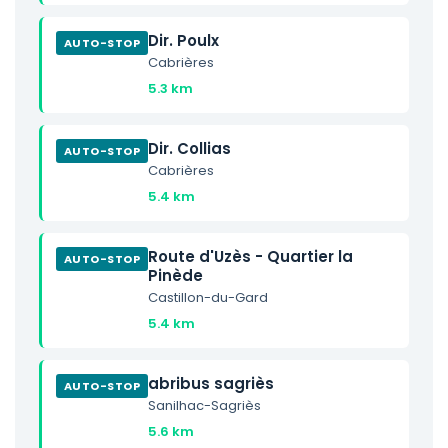
Dir. Poulx
AUTO-STOP
Cabrières
5.3 km
Dir. Collias
AUTO-STOP
Cabrières
5.4 km
Route d'Uzès - Quartier la
AUTO-STOP
Pinède
Castillon-du-Gard
5.4 km
abribus sagriès
AUTO-STOP
Sanilhac-Sagriès
5.6 km