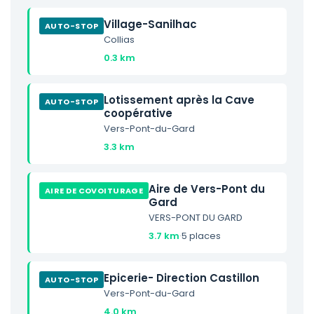
Village-Sanilhac
AUTO-STOP
Collias
0.3 km
Lotissement après la Cave
AUTO-STOP
coopérative
Vers-Pont-du-Gard
3.3 km
Aire de Vers-Pont du
AIRE DE COVOITURAGE
Gard
VERS-PONT DU GARD
3.7 km
·
5 places
Epicerie- Direction Castillon
AUTO-STOP
Vers-Pont-du-Gard
4.0 km