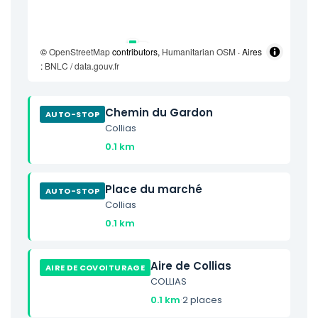
©
OpenStreetMap
contributors,
Humanitarian OSM
· Aires
:
BNLC / data.gouv.fr
Chemin du Gardon
AUTO-STOP
Collias
0.1 km
Place du marché
AUTO-STOP
Collias
0.1 km
Aire de Collias
AIRE DE COVOITURAGE
COLLIAS
0.1 km
·
2 places