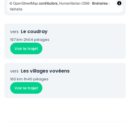
©
OpenStreetMap
contributors,
Humanitarian OSM
· Itinéraires :
Valhalla
Le coudray
vers
197 km
·
2h04
·
péages
Voir le trajet
Les villages vovéens
vers
160 km
·
1h40
·
péages
Voir le trajet