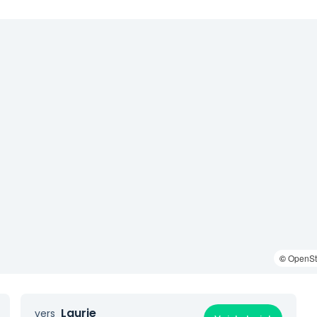
©
OpenSt
Laurie
vers