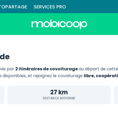
TOPARTAGE
SERVICES PRO
ude
rvie par
2 itinéraires de covoiturage
au départ de cett
s disponibles, et rejoignez le covoiturage
libre, coopérat
27 km
DISTANCE MOYENNE