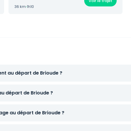
Voir le trajet
36 km
·
1h10
ent au départ de Brioude ?
au départ de Brioude ?
ge au départ de Brioude ?