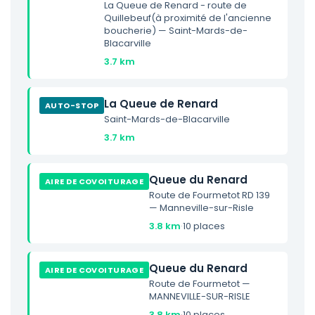
La Queue de Renard - route de
Quillebeuf(à proximité de l'ancienne
boucherie) — Saint-Mards-de-
Blacarville
3.7 km
La Queue de Renard
AUTO-STOP
Saint-Mards-de-Blacarville
3.7 km
Queue du Renard
AIRE DE COVOITURAGE
Route de Fourmetot RD 139
— Manneville-sur-Risle
3.8 km
·
10 places
Queue du Renard
AIRE DE COVOITURAGE
Route de Fourmetot —
MANNEVILLE-SUR-RISLE
3.8 km
·
10 places