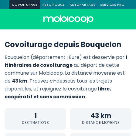
COVOITURAGE
REZO POUCE
AUTOPARTAGE
SERVICES PRO
Covoiturage depuis Bouquelon
Bouquelon (département : Eure) est desservie par
1
itinéraires de covoiturage
au départ de cette
commune sur Mobicoop. La distance moyenne est
de
43 km
. Trouvez ci-dessous tous les trajets
disponibles, et rejoignez le covoiturage
libre,
coopératif et sans commission
.
1
43 km
DESTINATIONS
DISTANCE MOYENNE