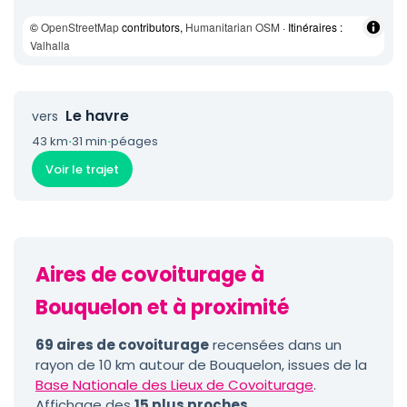
©
OpenStreetMap
contributors,
Humanitarian OSM
· Itinéraires :
Valhalla
Le havre
vers
43 km
·
31 min
·
péages
Voir le trajet
Aires de covoiturage à
Bouquelon et à proximité
69 aires de covoiturage
recensées dans un
rayon de 10 km autour de Bouquelon, issues de la
Base Nationale des Lieux de Covoiturage
.
Affichage des
15 plus proches
.