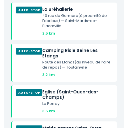
La Bréhallerie
AUTO-STOP
40 rue de Germare(à proximité de
l'abribus) — Saint-Mards-de-
Blacarville
2.5 km
Camping Risle Seine Les
AUTO-STOP
Etangs
Route des Etangs(au niveau de l’aire
de repos) — Toutainville
3.2 km
Eglise (Saint-Ouen-des-
AUTO-STOP
Champs)
Le Perrey
3.5 km