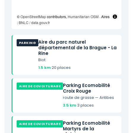
©
OpenStreetMap
contributors,
Humanitarian OSM
· Aires
:
BNLC / data.gouv.fr
Aire du parc naturel
PARKING
départemental de la Brague - La
Rine
Biot
1.5 km
·
20 places
Parking Ecomobilité
AIRE DE COVOITURAGE
Croix Rouge
route de grasse — Antibes
3.5 km
·
3 places
Parking Ecomobilité
AIRE DE COVOITURAGE
Martyrs de la