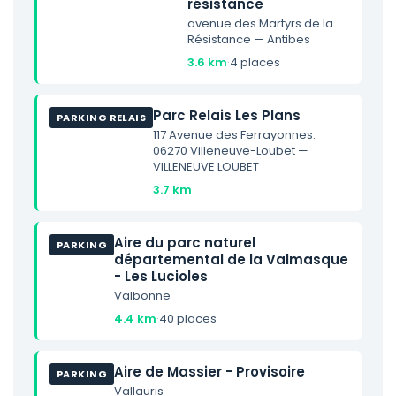
résistance
avenue des Martyrs de la
Résistance — Antibes
3.6 km
·
4 places
Parc Relais Les Plans
PARKING RELAIS
117 Avenue des Ferrayonnes.
06270 Villeneuve-Loubet —
VILLENEUVE LOUBET
3.7 km
Aire du parc naturel
PARKING
départemental de la Valmasque
- Les Lucioles
Valbonne
4.4 km
·
40 places
Aire de Massier - Provisoire
PARKING
Vallauris