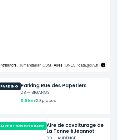
ntributors,
Humanitarian OSM
· Aires :
BNLC / data.gouv.fr
Parking Rue des Papetiers
PARKING
D3 — BIGANOS
0.6 km
·
20 places
Aire de covoiturage de
AIRE DE COVOITURAGE
La Tonne éJeannot
D3 — AUDENGE