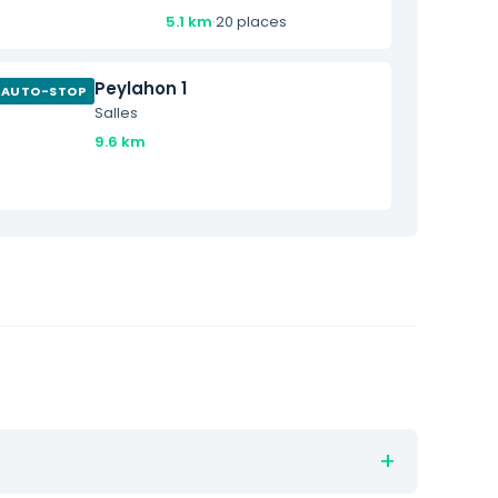
5.1 km
·
20 places
Peylahon 1
AUTO-STOP
Salles
9.6 km