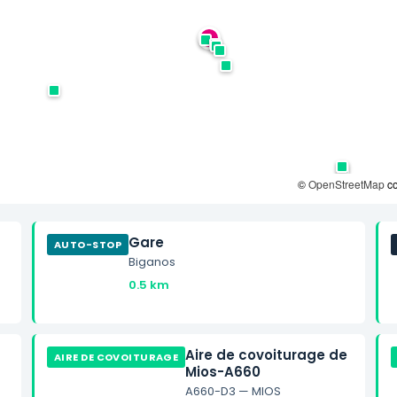
©
OpenStreetMap
co
Gare
AUTO-STOP
Biganos
0.5 km
Aire de covoiturage de
AIRE DE COVOITURAGE
Mios-A660
A660-D3 — MIOS