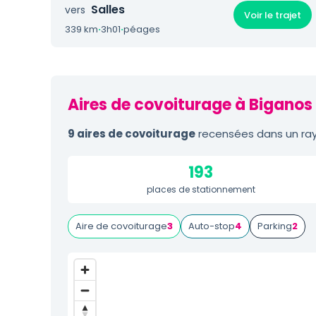
Salles
vers
Voir le trajet
339 km
·
3h01
·
péages
Aires de covoiturage à Biganos 
9 aires de covoiturage
recensées dans un ray
193
places de stationnement
Aire de covoiturage
3
Auto-stop
4
Parking
2