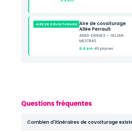
0.9 km
Aire de covoiturage
AIRE DE COVOITURAGE
Allée Perrault
A660-D650E3 — GUJAN
MESTRAS
8.4 km
·
45 places
Questions fréquentes
Combien d'itinéraires de covoiturage exist