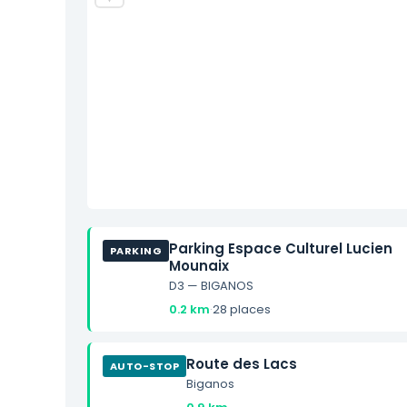
Parking Espace Culturel Lucien
PARKING
Mounaix
D3 — BIGANOS
0.2 km
·
28 places
Route des Lacs
AUTO-STOP
Biganos