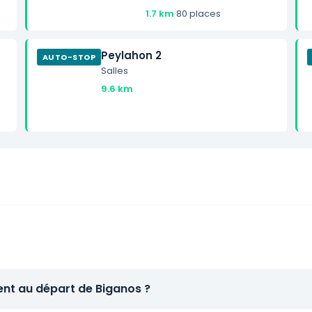
1.7 km
·
80 places
Peylahon 2
AUTO-STOP
Salles
9.6 km
ent au départ de Biganos ?