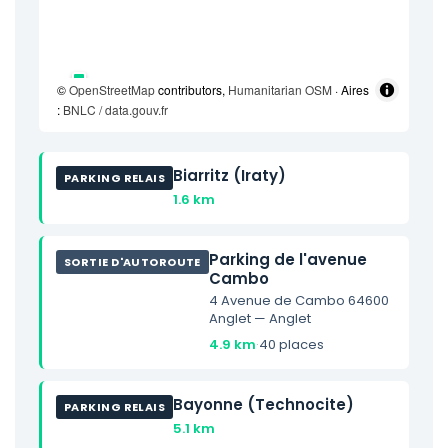
©
OpenStreetMap
contributors,
Humanitarian OSM
· Aires
:
BNLC / data.gouv.fr
Biarritz (Iraty)
PARKING RELAIS
1.6 km
Parking de l'avenue
SORTIE D'AUTOROUTE
Cambo
4 Avenue de Cambo 64600
Anglet — Anglet
4.9 km
·
40 places
Bayonne (Technocite)
PARKING RELAIS
5.1 km