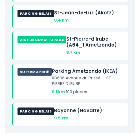
St-Jean-de-Luz (Akotz)
PARKING RELAIS
8.4 km
St-Pierre-d'Irube
AIRE DE COVOITURAGE
(A64_1 Ametzondo)
8.7 km
Parking Ametzondo (IKEA)
SUPERMARCHÉ
RD636 Avenue du Prissé — ST
PIERRE D IRUBE
9.1 km
·
100 places
Bayonne (Navarre)
PARKING RELAIS
9.5 km