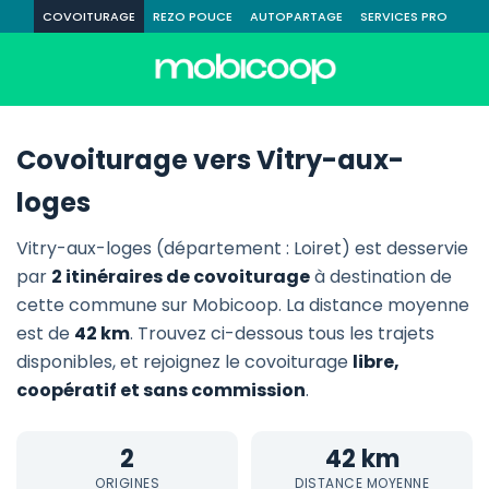
COVOITURAGE
REZO POUCE
AUTOPARTAGE
SERVICES PRO
Covoiturage vers Vitry-aux-
loges
Vitry-aux-loges (département : Loiret) est desservie
par
2 itinéraires de covoiturage
à destination de
cette commune sur Mobicoop. La distance moyenne
est de
42 km
. Trouvez ci-dessous tous les trajets
disponibles, et rejoignez le covoiturage
libre,
coopératif et sans commission
.
2
42 km
ORIGINES
DISTANCE MOYENNE