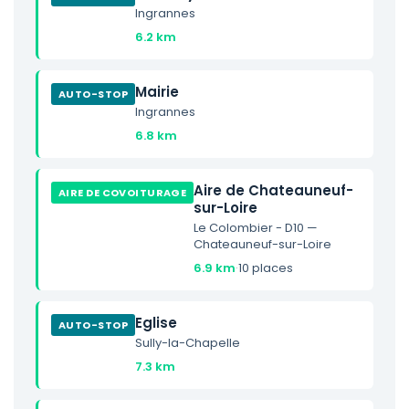
Ingrannes
6.2 km
Mairie
AUTO-STOP
Ingrannes
6.8 km
Aire de Chateauneuf-
AIRE DE COVOITURAGE
sur-Loire
Le Colombier - D10 —
Chateauneuf-sur-Loire
6.9 km
·
10 places
Eglise
AUTO-STOP
Sully-la-Chapelle
7.3 km