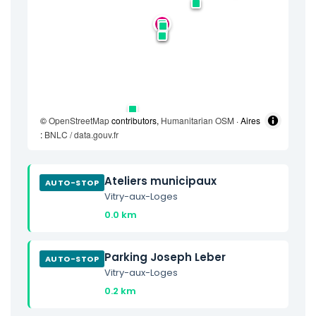
©
OpenStreetMap
contributors,
Humanitarian OSM
· Aires
:
BNLC / data.gouv.fr
Ateliers municipaux
AUTO-STOP
Vitry-aux-Loges
0.0 km
Parking Joseph Leber
AUTO-STOP
Vitry-aux-Loges
0.2 km