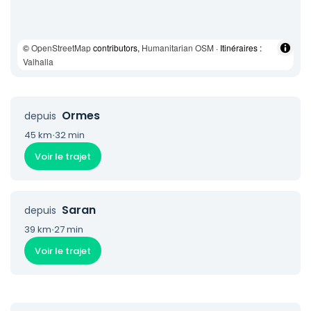
©
OpenStreetMap
contributors,
Humanitarian OSM
· Itinéraires :
Valhalla
Ormes
depuis
45 km
·
32 min
Voir le trajet
Saran
depuis
39 km
·
27 min
Voir le trajet