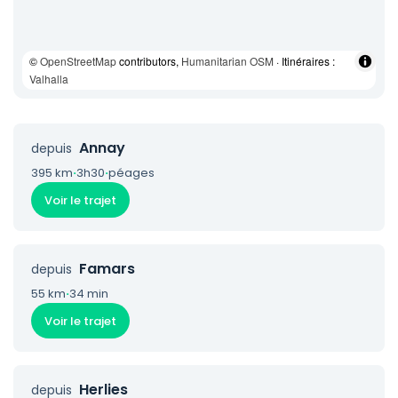
©
OpenStreetMap
contributors,
Humanitarian OSM
· Itinéraires :
Valhalla
Annay
depuis
395 km
·
3h30
·
péages
Voir le trajet
Famars
depuis
55 km
·
34 min
Voir le trajet
Herlies
depuis