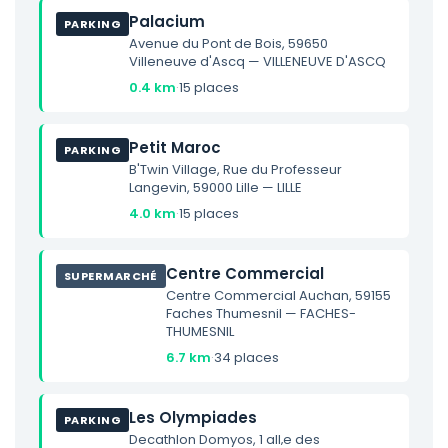
Palacium
PARKING
Avenue du Pont de Bois, 59650
Villeneuve d'Ascq — VILLENEUVE D'ASCQ
0.4 km
·
15 places
Petit Maroc
PARKING
B'Twin Village, Rue du Professeur
Langevin, 59000 Lille — LILLE
4.0 km
·
15 places
Centre Commercial
SUPERMARCHÉ
Centre Commercial Auchan, 59155
Faches Thumesnil — FACHES-
THUMESNIL
6.7 km
·
34 places
Les Olympiades
PARKING
Decathlon Domyos, 1 all‚e des