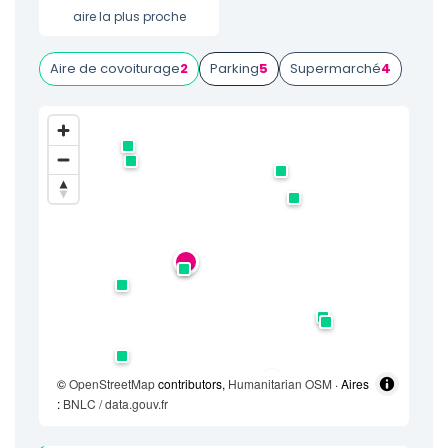
aire la plus proche
Aire de covoiturage
2
Parking
5
Supermarché
4
©
OpenStreetMap
contributors,
Humanitarian OSM
· Aires
:
BNLC / data.gouv.fr