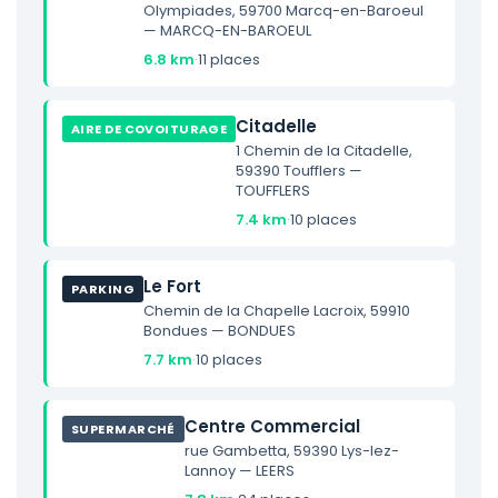
Olympiades, 59700 Marcq-en-Baroeul
— MARCQ-EN-BAROEUL
6.8 km
·
11 places
Citadelle
AIRE DE COVOITURAGE
1 Chemin de la Citadelle,
59390 Toufflers —
TOUFFLERS
7.4 km
·
10 places
Le Fort
PARKING
Chemin de la Chapelle Lacroix, 59910
Bondues — BONDUES
7.7 km
·
10 places
Centre Commercial
SUPERMARCHÉ
rue Gambetta, 59390 Lys-lez-
Lannoy — LEERS