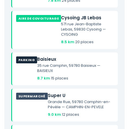
7.8 km
·
24 places
Cysoing JB Lebas
AIRE DE COVOITURAGE
571 rue Jean-Baptiste
Lebas, 59830 Cysoing —
CYSOING
8.5 km
·
20 places
Baisieux
PARKING
35 rue Camphin, 59780 Baisieux —
BAISIEUX
8.7 km
·
15 places
Super U
SUPERMARCHÉ
Grande Rue, 59780 Camphin-en-
Pévèle — CAMPHIN-EN-PEVELE
9.0 km
·
12 places