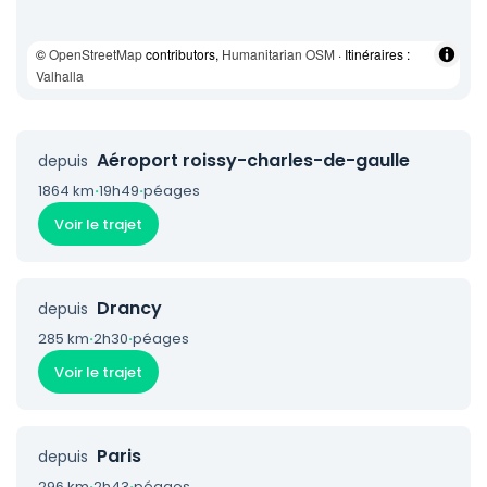
©
OpenStreetMap
contributors,
Humanitarian OSM
· Itinéraires :
Valhalla
Aéroport roissy-charles-de-gaulle
depuis
1864 km
·
19h49
·
péages
Voir le trajet
Drancy
depuis
285 km
·
2h30
·
péages
Voir le trajet
Paris
depuis
296 km
·
2h43
·
péages