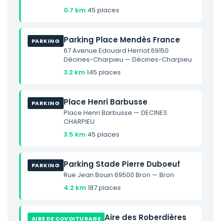
0.7 km
·
45 places
Parking Place Mendès France
PARKING
67 Avenue Edouard Herriot 69150
Décines-Charpieu — Décines-Charpieu
3.2 km
·
145 places
Place Henri Barbusse
PARKING
Place Henri Barbusse — DECINES
CHARPIEU
3.5 km
·
45 places
Parking Stade Pierre Duboeuf
PARKING
Rue Jean Bouin 69500 Bron — Bron
4.2 km
·
187 places
Aire des Roberdières
AIRE DE COVOITURAGE