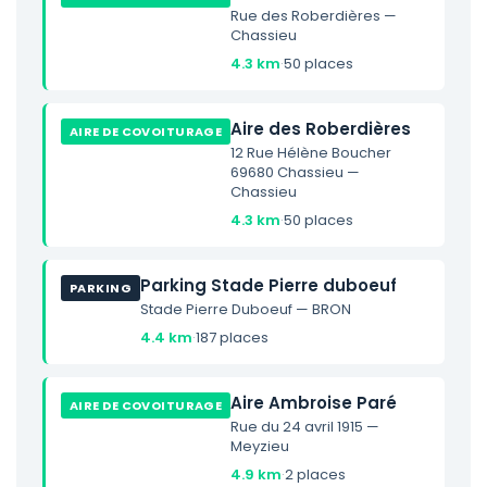
Rue des Roberdières —
Chassieu
4.3 km
·
50 places
Aire des Roberdières
AIRE DE COVOITURAGE
12 Rue Hélène Boucher
69680 Chassieu —
Chassieu
4.3 km
·
50 places
Parking Stade Pierre duboeuf
PARKING
Stade Pierre Duboeuf — BRON
4.4 km
·
187 places
Aire Ambroise Paré
AIRE DE COVOITURAGE
Rue du 24 avril 1915 —
Meyzieu
4.9 km
·
2 places