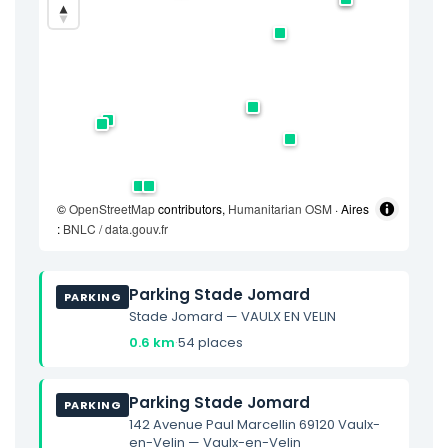
©
OpenStreetMap
contributors,
Humanitarian OSM
· Aires
:
BNLC / data.gouv.fr
Parking Stade Jomard
PARKING
Stade Jomard — VAULX EN VELIN
0.6 km
·
54 places
Parking Stade Jomard
PARKING
142 Avenue Paul Marcellin 69120 Vaulx-
en-Velin — Vaulx-en-Velin