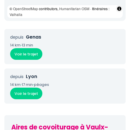
©
OpenStreetMap
contributors,
Humanitarian OSM
· Itinéraires :
Valhalla
Genas
depuis
14 km
·
13 min
Voir le trajet
Lyon
depuis
14 km
·
17 min
·
péages
Voir le trajet
Aires de covoiturage à Vaulx-