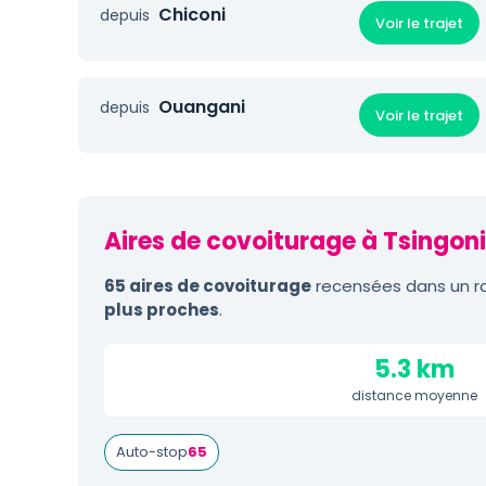
Chiconi
depuis
Voir le trajet
Ouangani
depuis
Voir le trajet
Aires de covoiturage à Tsingoni
65 aires de covoiturage
recensées dans un ra
plus proches
.
5.3 km
distance moyenne
Auto-stop
65