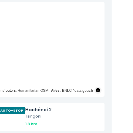
ntributors,
Humanitarian OSM
· Aires :
BNLC / data.gouv.fr
Hachénoi 2
AUTO-STOP
Tsingoni
1.3 km