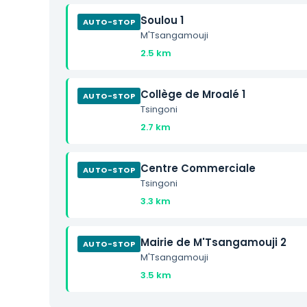
Soulou 1
AUTO-STOP
M'Tsangamouji
2.5 km
Collège de Mroalé 1
AUTO-STOP
Tsingoni
2.7 km
Centre Commerciale
AUTO-STOP
Tsingoni
3.3 km
Mairie de M'Tsangamouji 2
AUTO-STOP
M'Tsangamouji
3.5 km