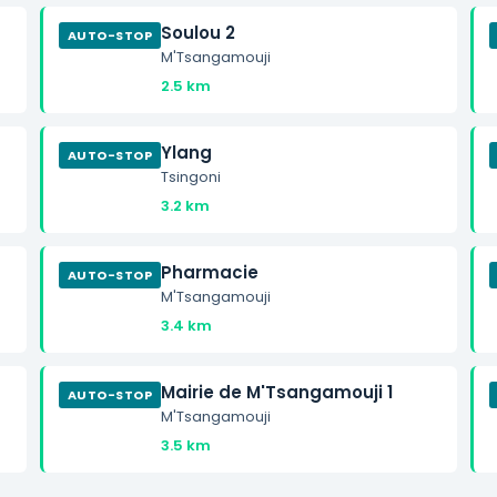
Soulou 2
AUTO-STOP
M'Tsangamouji
2.5 km
Ylang
AUTO-STOP
Tsingoni
3.2 km
Pharmacie
AUTO-STOP
M'Tsangamouji
3.4 km
Mairie de M'Tsangamouji 1
AUTO-STOP
M'Tsangamouji
3.5 km