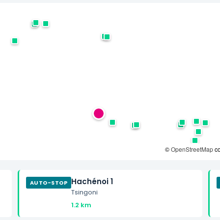
©
OpenStreetMap
co
Hachénoi 1
AUTO-STOP
Tsingoni
1.2 km