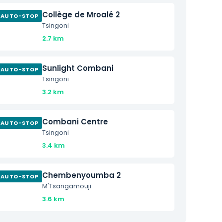
Collège de Mroalé 2
AUTO-STOP
Tsingoni
2.7 km
Sunlight Combani
AUTO-STOP
Tsingoni
3.2 km
Combani Centre
AUTO-STOP
Tsingoni
3.4 km
Chembenyoumba 2
AUTO-STOP
M'Tsangamouji
3.6 km