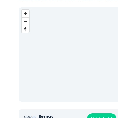
Bernay
depuis