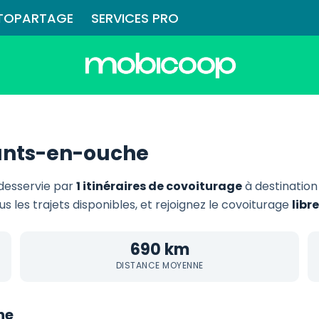
TOPARTAGE
SERVICES PRO
sants-en-ouche
desservie par
1 itinéraires de covoiturage
à destinatio
us les trajets disponibles, et rejoignez le covoiturage
libr
690 km
DISTANCE MOYENNE
he