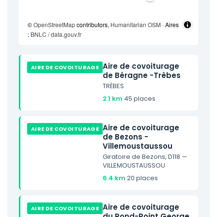
©
OpenStreetMap
contributors,
Humanitarian OSM
· Aires
:
BNLC / data.gouv.fr
Aire de covoiturage
AIRE DE COVOITURAGE
de Béragne -Trèbes
TRÈBES
2.1 km
·
45 places
Aire de covoiturage
AIRE DE COVOITURAGE
de Bezons -
Villemoustaussou
Giratoire de Bezons, D118 —
VILLEMOUSTAUSSOU
6.4 km
·
20 places
Aire de covoiturage
AIRE DE COVOITURAGE
du Rond-Point George