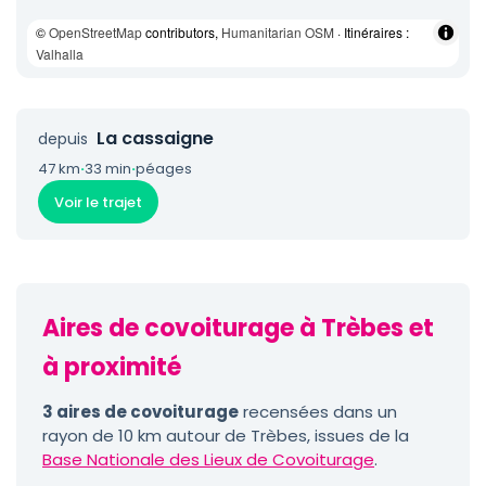
©
OpenStreetMap
contributors,
Humanitarian OSM
· Itinéraires :
Valhalla
La cassaigne
depuis
47 km
·
33 min
·
péages
Voir le trajet
Aires de covoiturage à Trèbes et
à proximité
3 aires de covoiturage
recensées dans un
rayon de 10 km autour de Trèbes, issues de la
Base Nationale des Lieux de Covoiturage
.