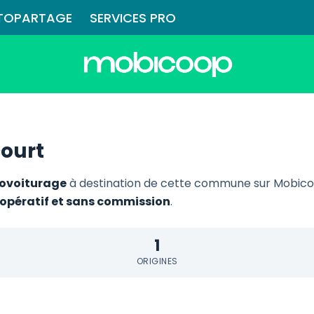
TOPARTAGE
SERVICES PRO
court
 covoiturage
à destination de cette commune sur Mobicoop
coopératif et sans commission
.
1
ORIGINES