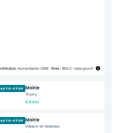
ntributors,
Humanitarian OSM
· Aires :
BNLC / data.gouv.fr
Mairie
AUTO-STOP
Thoiry
0.9 km
Mairie
AUTO-STOP
Villiers-le-Mahieu