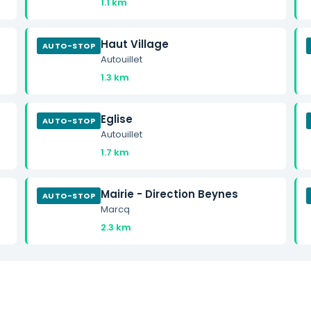
1.1 km
Haut Village
AUTO-STOP
Autouillet
1.3 km
Eglise
AUTO-STOP
Autouillet
1.7 km
Mairie - Direction Beynes
AUTO-STOP
Marcq
2.3 km