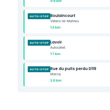
0.9 km
Boulaincourt
AUTO-STOP
Villiers-le-Mahieu
1.3 km
Lavoir
AUTO-STOP
Autouillet
1.7 km
Rue du puits perdu D119
AUTO-STOP
Marcq
2.0 km