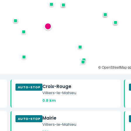
©
OpenStreetMap
co
Croix-Rouge
AUTO-STOP
Villiers-le-Mahieu
0.8 km
Mairie
AUTO-STOP
Villiers-le-Mahieu