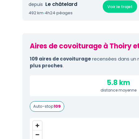
Le châtelard
depuis
Voir le trajet
492 km
·
4h24
·
péages
Aires de covoiturage à Thoiry e
109 aires de covoiturage
recensées dans un ra
plus proches
.
5.8 km
distance moyenne
Auto-stop
109