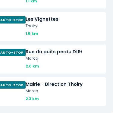
1.1 km
Les Vignettes
AUTO-STOP
Thoiry
1.5 km
Rue du puits perdu D119
AUTO-STOP
Marcq
2.0 km
Mairie - Direction Thoiry
AUTO-STOP
Marcq
2.3 km