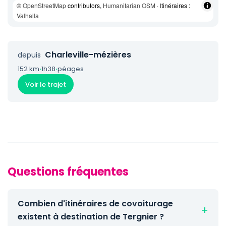
©
OpenStreetMap
contributors,
Humanitarian OSM
· Itinéraires :
Valhalla
Charleville-mézières
depuis
152 km
·
1h38
·
péages
Voir le trajet
Questions fréquentes
Combien d'itinéraires de covoiturage
existent à destination de Tergnier ?