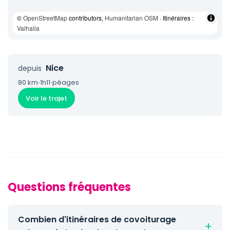
©
OpenStreetMap
contributors,
Humanitarian OSM
· Itinéraires :
Valhalla
Nice
depuis
80 km
·
1h11
·
péages
Voir le trajet
Questions fréquentes
Combien d'itinéraires de covoiturage