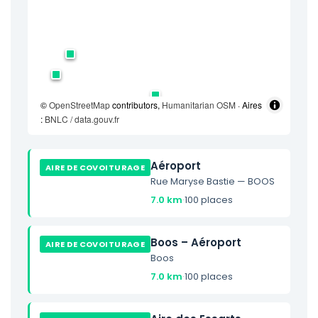
©
OpenStreetMap
contributors,
Humanitarian OSM
· Aires
:
BNLC / data.gouv.fr
Aéroport
AIRE DE COVOITURAGE
Rue Maryse Bastie — BOOS
7.0 km
·
100 places
Boos – Aéroport
AIRE DE COVOITURAGE
Boos
7.0 km
·
100 places