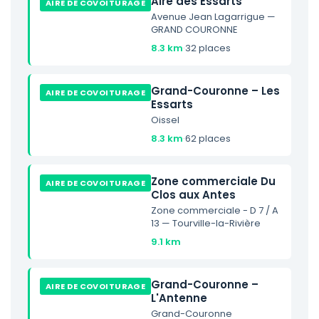
Aire des Essarts
AIRE DE COVOITURAGE
Avenue Jean Lagarrigue —
GRAND COURONNE
8.3 km
·
32 places
Grand-Couronne – Les
AIRE DE COVOITURAGE
Essarts
Oissel
8.3 km
·
62 places
Zone commerciale Du
AIRE DE COVOITURAGE
Clos aux Antes
Zone commerciale - D 7 / A
13 — Tourville-la-Rivière
9.1 km
Grand-Couronne –
AIRE DE COVOITURAGE
L'Antenne
Grand-Couronne