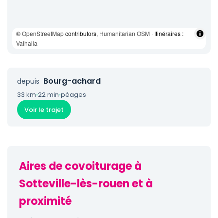
©
OpenStreetMap
contributors,
Humanitarian OSM
· Itinéraires :
Valhalla
Bourg-achard
depuis
33 km
·
22 min
·
péages
Voir le trajet
Aires de covoiturage à
Sotteville-lès-rouen et à
proximité