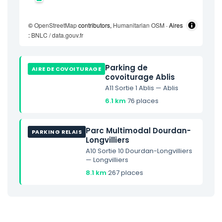
©
OpenStreetMap
contributors,
Humanitarian OSM
· Aires
:
BNLC / data.gouv.fr
Parking de
AIRE DE COVOITURAGE
covoiturage Ablis
A11 Sortie 1 Ablis — Ablis
6.1 km
·
76 places
Parc Multimodal Dourdan-
PARKING RELAIS
Longvilliers
A10 Sortie 10 Dourdan-Longvilliers
— Longvilliers
8.1 km
·
267 places