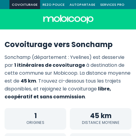
COVOITURAGE
REZO POUCE
AUTOPARTAGE
SERVICES PRO
Covoiturage vers Sonchamp
Sonchamp (département : Yvelines) est desservie
par
1 itinéraires de covoiturage
à destination de
cette commune sur Mobicoop. La distance moyenne
est de
45 km
. Trouvez ci-dessous tous les trajets
disponibles, et rejoignez le covoiturage
libre,
coopératif et sans commission
.
1
45 km
ORIGINES
DISTANCE MOYENNE