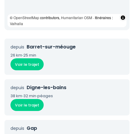
©
OpenStreetMap
contributors,
Humanitarian OSM
· Itinéraires :
Valhalla
Barret-sur-méouge
depuis
26 km
·
25 min
Voir le trajet
Digne-les-bains
depuis
38 km
·
32 min
·
péages
Voir le trajet
Gap
depuis