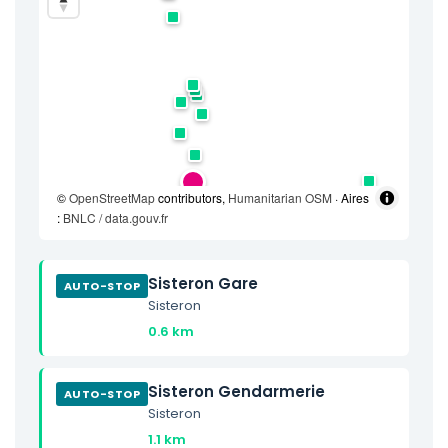
©
OpenStreetMap
contributors,
Humanitarian OSM
· Aires
:
BNLC / data.gouv.fr
Sisteron Gare
AUTO-STOP
Sisteron
0.6 km
Sisteron Gendarmerie
AUTO-STOP
Sisteron
1.1 km