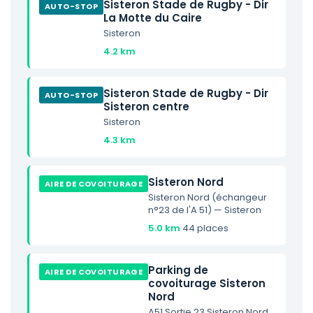
Sisteron Stade de Rugby - Dir
AUTO-STOP
La Motte du Caire
Sisteron
4.2 km
Sisteron Stade de Rugby - Dir
AUTO-STOP
Sisteron centre
Sisteron
4.3 km
Sisteron Nord
AIRE DE COVOITURAGE
Sisteron Nord (échangeur
n°23 de l'A 51) — Sisteron
5.0 km
·
44 places
Parking de
AIRE DE COVOITURAGE
covoiturage Sisteron
Nord
A51 Sortie 23 Sisteron Nord