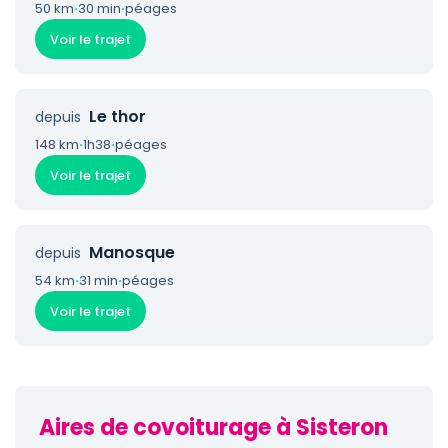
50 km
·
30 min
·
péages
Voir le trajet
Le thor
depuis
148 km
·
1h38
·
péages
Voir le trajet
Manosque
depuis
54 km
·
31 min
·
péages
Voir le trajet
Aires de covoiturage à Sisteron