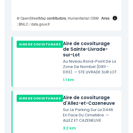
©
OpenStreetMap
contributors,
Humanitarian OSM
· Aires
:
BNLC / data.gouv.fr
Aire de covoiturage
AIRE DE COVOITURAGE
de Sainte-Livrade-
sur-Lot
Au Niveau Rond-Point De La
Zone De Nombel (D911 -
D113). — STE LIVRADE SUR LOT
1.1 km
Aire de covoiturage
AIRE DE COVOITURAGE
d'Allez-et-Cazeneuve
Sur Le Parking Sur La D446
En Face Du Cimetiére. —
ALLEZ ET CAZENEUVE
3.2 km