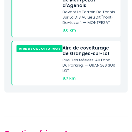
d'Agenais
Devant Le Terrain De Tennis
Sur La D13 Au Lieu Dit "Pont-
De-Luzer". — MONTPEZAT
8.6 km
Aire de covoiturage
AIRE DE COVOITURAGE
de Granges-sur-Lot
Rue Des Mériers. Au Fond
Du Parking. — GRANGES SUR
LOT
9.7 km