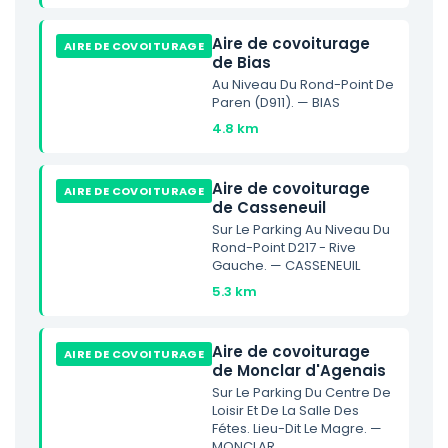
Aire de covoiturage
AIRE DE COVOITURAGE
de Bias
Au Niveau Du Rond-Point De
Paren (D911). — BIAS
4.8 km
Aire de covoiturage
AIRE DE COVOITURAGE
de Casseneuil
Sur Le Parking Au Niveau Du
Rond-Point D217 - Rive
Gauche. — CASSENEUIL
5.3 km
Aire de covoiturage
AIRE DE COVOITURAGE
de Monclar d'Agenais
Sur Le Parking Du Centre De
Loisir Et De La Salle Des
Fétes. Lieu-Dit Le Magre. —
MONCLAR