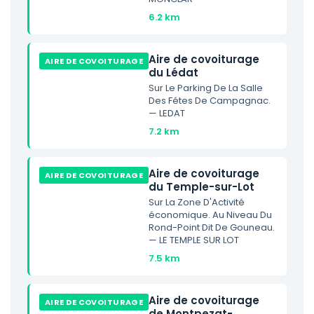
6.2 km
Aire de covoiturage
AIRE DE COVOITURAGE
du Lédat
Sur Le Parking De La Salle
Des Fétes De Campagnac.
— LEDAT
7.2 km
Aire de covoiturage
AIRE DE COVOITURAGE
du Temple-sur-Lot
Sur La Zone D'Activité
économique. Au Niveau Du
Rond-Point Dit De Gouneau.
— LE TEMPLE SUR LOT
7.5 km
Aire de covoiturage
AIRE DE COVOITURAGE
de Montpezat-