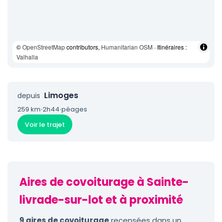
©
OpenStreetMap
contributors,
Humanitarian OSM
· Itinéraires :
Valhalla
Limoges
depuis
259 km
·
2h44
·
péages
Voir le trajet
Aires de covoiturage à Sainte-
livrade-sur-lot et à proximité
9 aires de covoiturage
recensées dans un