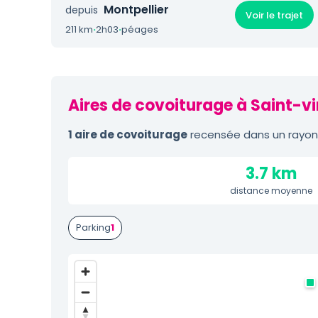
Montpellier
depuis
Voir le trajet
211 km
·
2h03
·
péages
Aires de covoiturage à Saint-v
1 aire de covoiturage
recensée dans un rayon 
3.7 km
distance moyenne
Parking
1