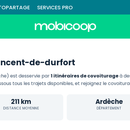
TOPARTAGE
SERVICES PRO
incent-de-durfort
he) est desservie par
1 itinéraires de covoiturage
à de
ssous tous les trajets disponibles, et rejoignez le covoitu
211 km
Ardèche
DISTANCE MOYENNE
DÉPARTEMENT