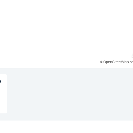
©
OpenStreetMap
co
e
E