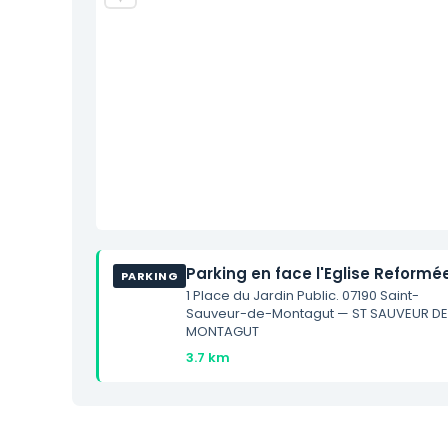
Parking en face l'Eglise Reformé
PARKING
1 Place du Jardin Public. 07190 Saint-
Sauveur-de-Montagut — ST SAUVEUR D
MONTAGUT
3.7 km