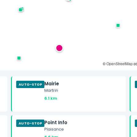
©
OpenStreetMap
co
Mairie
AUTO-STOP
Martrin
S
6.1 km
Point Info
AUTO-STOP
Plaisance