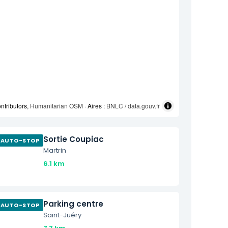
ntributors,
Humanitarian OSM
· Aires :
BNLC / data.gouv.fr
Sortie Coupiac
AUTO-STOP
Martrin
6.1 km
Parking centre
AUTO-STOP
Saint-Juéry