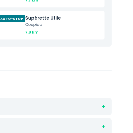
7.7 km
Supérette Utile
AUTO-STOP
Coupiac
7.9 km