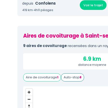
Confolens
depuis
Voir le trajet
419 km
·
4h11
·
péages
Aires de covoiturage à Saint-s
9 aires de covoiturage
recensées dans un rayo
6.9 km
distance moyenne
Aire de covoiturage
1
Auto-stop
8