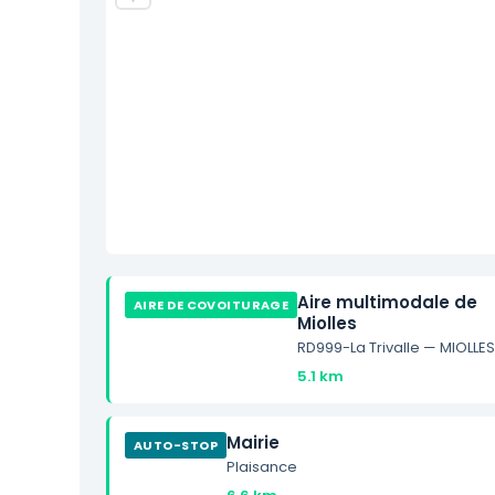
Aire multimodale de
AIRE DE COVOITURAGE
Miolles
RD999-La Trivalle — MIOLLE
5.1 km
Mairie
AUTO-STOP
Plaisance