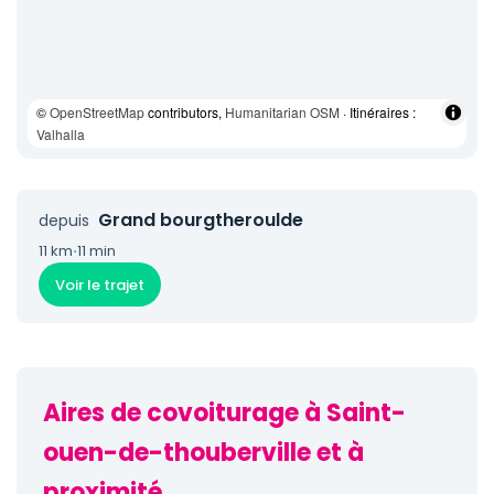
©
OpenStreetMap
contributors,
Humanitarian OSM
· Itinéraires :
Valhalla
Grand bourgtheroulde
depuis
11 km
·
11 min
Voir le trajet
Aires de covoiturage à Saint-
ouen-de-thouberville et à
proximité