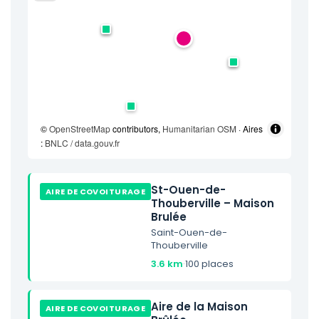
©
OpenStreetMap
contributors,
Humanitarian OSM
· Aires
:
BNLC / data.gouv.fr
St-Ouen-de-
AIRE DE COVOITURAGE
Thouberville – Maison
Brulée
Saint-Ouen-de-
Thouberville
3.6 km
·
100 places
Aire de la Maison
AIRE DE COVOITURAGE