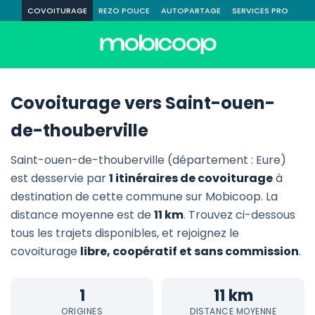
COVOITURAGE
REZO POUCE
AUTOPARTAGE
SERVICES PRO
Covoiturage vers Saint-ouen-
de-thouberville
Saint-ouen-de-thouberville (département : Eure)
est desservie par
1 itinéraires de covoiturage
à
destination de cette commune sur Mobicoop. La
distance moyenne est de
11 km
. Trouvez ci-dessous
tous les trajets disponibles, et rejoignez le
covoiturage
libre, coopératif et sans commission
.
1
11 km
ORIGINES
DISTANCE MOYENNE