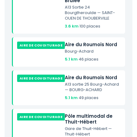
Brûlée
A13 Sortie 24
Bourgtheroulde — SAINT-
OUEN DE THOUBERVILLE
3.6 km
·
100 places
Aire du Roumois Nord
AIRE DE COVOITURAGE
Bourg-Achard
5.1 km
·
46 places
Aire du Roumois Nord
AIRE DE COVOITURAGE
A13 sortie 25 Bourg-Achard
— BOURG-ACHARD
5.1 km
·
49 places
Pôle multimodal de
AIRE DE COVOITURAGE
Thuit-Hébert
Gare de Thuit-Hébert —
Thuit-Hébert