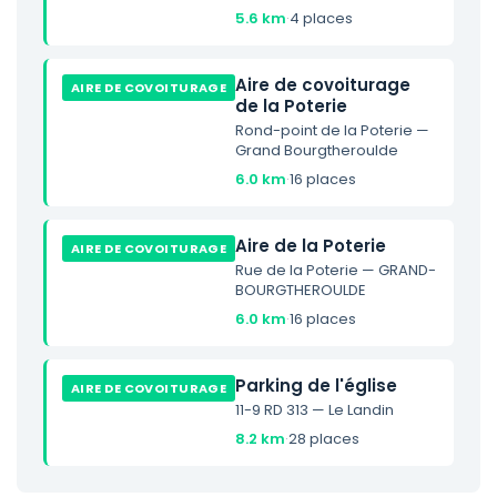
5.6 km
·
4 places
Aire de covoiturage
AIRE DE COVOITURAGE
de la Poterie
Rond-point de la Poterie —
Grand Bourgtheroulde
6.0 km
·
16 places
Aire de la Poterie
AIRE DE COVOITURAGE
Rue de la Poterie — GRAND-
BOURGTHEROULDE
6.0 km
·
16 places
Parking de l'église
AIRE DE COVOITURAGE
11-9 RD 313 — Le Landin
8.2 km
·
28 places