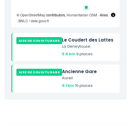
©
OpenStreetMap
contributors,
Humanitarian OSM
· Aires
:
BNLC / data.gouv.fr
Le Coudert des Lattes
AIRE DE COVOITURAGE
La Geneytouse
5.6 km
·
9 places
Ancienne Gare
AIRE DE COVOITURAGE
Aureil
9.1 km
·
10 places