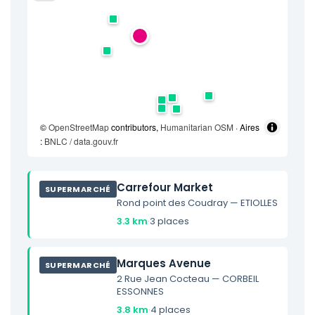
©
OpenStreetMap
contributors,
Humanitarian OSM
· Aires
:
BNLC / data.gouv.fr
Carrefour Market
SUPERMARCHÉ
Rond point des Coudray — ETIOLLES
3.3 km
·
3 places
Marques Avenue
SUPERMARCHÉ
2 Rue Jean Cocteau — CORBEIL
ESSONNES
3.8 km
·
4 places