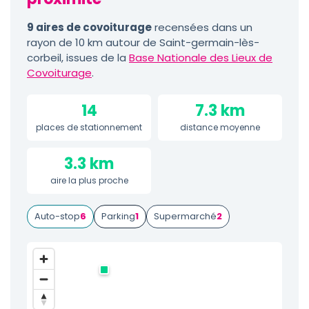
9 aires de covoiturage
recensées dans un
rayon de 10 km autour de Saint-germain-lès-
corbeil, issues de la
Base Nationale des Lieux de
Covoiturage
.
14
7.3 km
places de stationnement
distance moyenne
3.3 km
aire la plus proche
Auto-stop
6
Parking
1
Supermarché
2