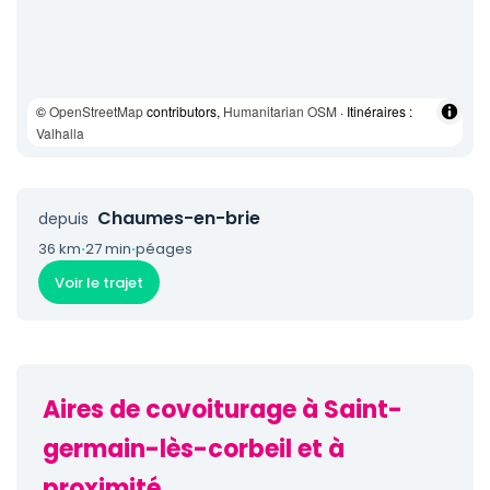
©
OpenStreetMap
contributors,
Humanitarian OSM
· Itinéraires :
Valhalla
Chaumes-en-brie
depuis
36 km
·
27 min
·
péages
Voir le trajet
Aires de covoiturage à Saint-
germain-lès-corbeil et à
proximité