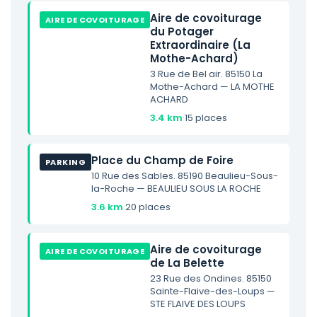
Aire de covoiturage
AIRE DE COVOITURAGE
du Potager
Extraordinaire (La
Mothe-Achard)
3 Rue de Bel air. 85150 La
Mothe-Achard — LA MOTHE
ACHARD
3.4 km
·
15 places
Place du Champ de Foire
PARKING
10 Rue des Sables. 85190 Beaulieu-Sous-
la-Roche — BEAULIEU SOUS LA ROCHE
3.6 km
·
20 places
Aire de covoiturage
AIRE DE COVOITURAGE
de La Belette
23 Rue des Ondines. 85150
Sainte-Flaive-des-Loups —
STE FLAIVE DES LOUPS