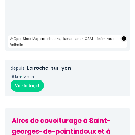
©
OpenStreetMap
contributors,
Humanitarian OSM
· Itinéraires :
Valhalla
La roche-sur-yon
depuis
18 km
·
15 min
Voir le trajet
Aires de covoiturage à Saint-
georges-de-pointindoux et à