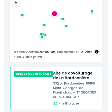
©
OpenStreetMap
contributors,
Humanitarian OSM
· Aires
:
BNLC / data.gouv.fr
Aire de covoiturage
AIRE DE COVOITURAGE
de La Bardonniére
332 La Bardonniére. 85150
Saint-Georges-de-
Pointindoux — ST GEORGES
DE POINTINDOUX
2.2 km
·
18 places