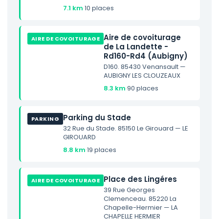
7.1 km
·
10 places
Aire de covoiturage
AIRE DE COVOITURAGE
de La Landette -
Rd160-Rd4 (Aubigny)
D160. 85430 Venansault —
AUBIGNY LES CLOUZEAUX
8.3 km
·
90 places
Parking du Stade
PARKING
32 Rue du Stade. 85150 Le Girouard — LE
GIROUARD
8.8 km
·
19 places
Place des Lingéres
AIRE DE COVOITURAGE
39 Rue Georges
Clemenceau. 85220 La
Chapelle-Hermier — LA
CHAPELLE HERMIER