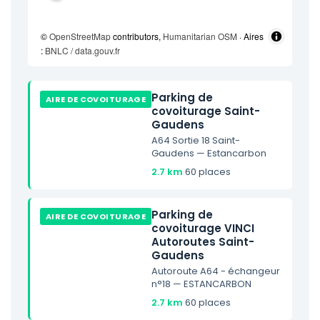
©
OpenStreetMap
contributors,
Humanitarian OSM
· Aires
:
BNLC / data.gouv.fr
Parking de
AIRE DE COVOITURAGE
covoiturage Saint-
Gaudens
A64 Sortie 18 Saint-
Gaudens — Estancarbon
2.7 km
·
60 places
Parking de
AIRE DE COVOITURAGE
covoiturage VINCI
Autoroutes Saint-
Gaudens
Autoroute A64 - échangeur
n°18 — ESTANCARBON
2.7 km
·
60 places