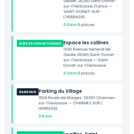
Gaulle, 26260 Saint-Donat-
sur-l'Herbasse, France —
SAINT-DONAT-SUR-
L'HERBASSE
0.3 km
·
5 places
Espace les collines
AIRE DE COVOITURAGE
1330 Avenue General de
Gaulle 26260 Saint-Donat-
sur-l'Herbasse — Saint-
Donat-sur-l'Herbasse
0.3 km
·
5 places
Parking du Village
PARKING
150A Route de Marges. 26260 Charmes-
sur-l'Herbasse — CHARMES SUR L
HERBASSE
3.9 km