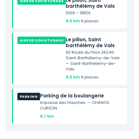
Le pillon, Saint
AIRE DE COVOITURAGE
barthélémy de Vals
D109 — BREN
6.5 km
·
6 places
Le pillon, Saint
AIRE DE COVOITURAGE
barthélémy de Vals
60 Route du Pilon 26240
Saint-Barthélemy-de-Vals
— Saint-Barthélemy-de-
Vals
6.5 km
·
6 places
Parking de la boulangerie
PARKING
Impasse des Hauches. — CHANOS
CURSON
8.7 km