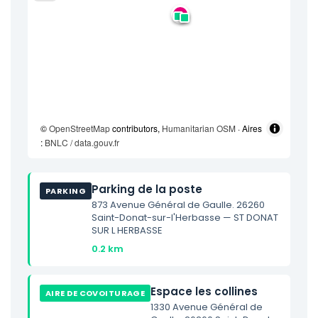
©
OpenStreetMap
contributors,
Humanitarian OSM
· Aires
:
BNLC / data.gouv.fr
Parking de la poste
PARKING
873 Avenue Général de Gaulle. 26260
Saint-Donat-sur-l'Herbasse — ST DONAT
SUR L HERBASSE
0.2 km
Espace les collines
AIRE DE COVOITURAGE
1330 Avenue Général de