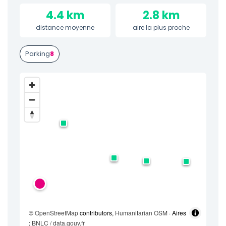
4.4 km
2.8 km
distance moyenne
aire la plus proche
Parking
8
©
OpenStreetMap
contributors,
Humanitarian OSM
· Aires
:
BNLC / data.gouv.fr