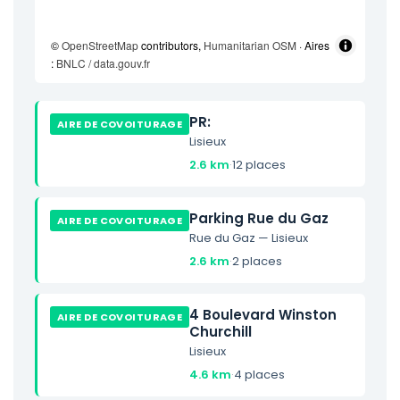
©
OpenStreetMap
contributors,
Humanitarian OSM
· Aires
:
BNLC / data.gouv.fr
PR:
AIRE DE COVOITURAGE
Lisieux
2.6 km
·
12 places
Parking Rue du Gaz
AIRE DE COVOITURAGE
Rue du Gaz — Lisieux
2.6 km
·
2 places
4 Boulevard Winston
AIRE DE COVOITURAGE
Churchill
Lisieux
4.6 km
·
4 places