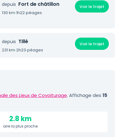
Fort de châtillon
depuis
Voir le trajet
130 km
·
1h22
·
péages
Tillé
depuis
Voir le trajet
231 km
·
2h23
·
péages
ale des Lieux de Covoiturage
. Affichage des
15
2.8 km
aire la plus proche