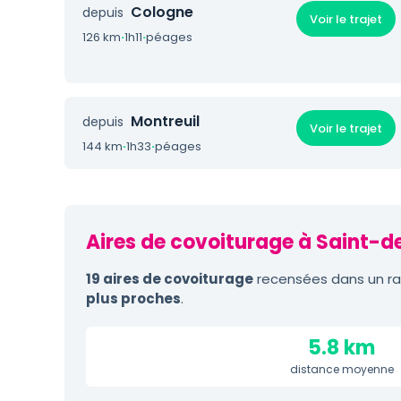
Cologne
depuis
Voir le trajet
126 km
·
1h11
·
péages
Montreuil
depuis
Voir le trajet
144 km
·
1h33
·
péages
Aires de covoiturage à Saint-de
19 aires de covoiturage
recensées dans un ray
plus proches
.
5.8 km
distance moyenne