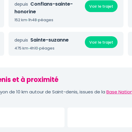
Conflans-sainte-
depuis
Voir le trajet
honorine
152 km
·
1h48
·
péages
Sainte-suzanne
depuis
Voir le trajet
475 km
·
4h10
·
péages
nis et à proximité
on de 10 km autour de Saint-denis, issues de la
Base Nation