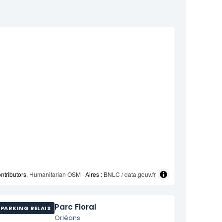
ntributors,
Humanitarian OSM
· Aires :
BNLC / data.gouv.fr
Parc Floral
PARKING RELAIS
Orléans