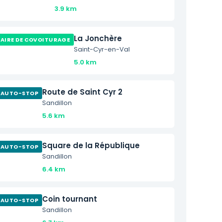
3.9 km
La Jonchère
AIRE DE COVOITURAGE
Saint-Cyr-en-Val
5.0 km
Route de Saint Cyr 2
AUTO-STOP
Sandillon
5.6 km
Square de la République
AUTO-STOP
Sandillon
6.4 km
Coin tournant
AUTO-STOP
Sandillon