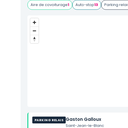
Aire de covoiturage
1
Auto-stop
13
Parking relai
Gaston Galloux
PARKING RELAIS
Saint-Jean-le-Blanc