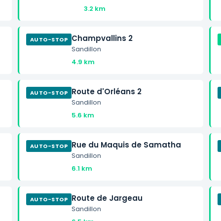
3.2 km
Champvallins 2
AUTO-STOP
Sandillon
4.9 km
Route d'Orléans 2
AUTO-STOP
Sandillon
5.6 km
Rue du Maquis de Samatha
AUTO-STOP
Sandillon
6.1 km
Route de Jargeau
AUTO-STOP
Sandillon