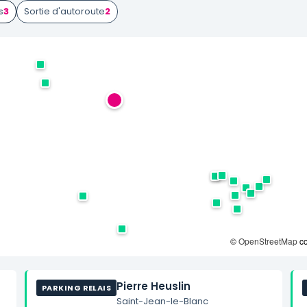
s
3
Sortie d'autoroute
2
©
OpenStreetMap
co
Pierre Heuslin
PARKING RELAIS
Saint-Jean-le-Blanc