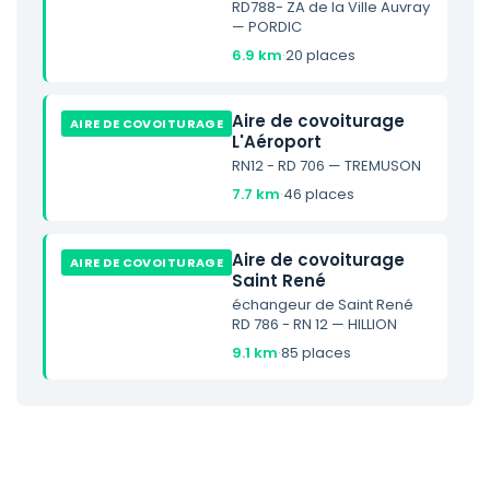
RD788- ZA de la Ville Auvray
— PORDIC
6.9 km
·
20 places
Aire de covoiturage
AIRE DE COVOITURAGE
L'Aéroport
RN12 - RD 706 — TREMUSON
7.7 km
·
46 places
Aire de covoiturage
AIRE DE COVOITURAGE
Saint René
échangeur de Saint René
RD 786 - RN 12 — HILLION
9.1 km
·
85 places