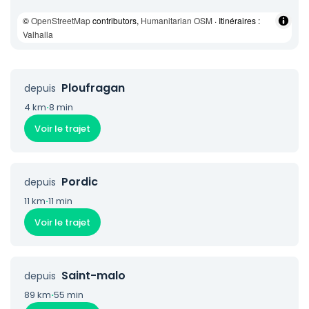
©
OpenStreetMap
contributors,
Humanitarian OSM
· Itinéraires :
Valhalla
Ploufragan
depuis
4 km
·
8 min
Voir le trajet
Pordic
depuis
11 km
·
11 min
Voir le trajet
Saint-malo
depuis
89 km
·
55 min