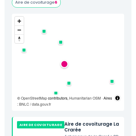
Aire de covoiturage
6
©
OpenStreetMap
contributors,
Humanitarian OSM
· Aires
:
BNLC / data.gouv.fr
Aire de covoiturage La
AIRE DE COVOITURAGE
Crarée