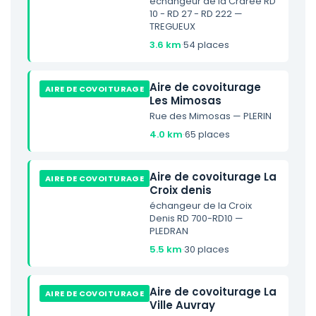
échangeur de la Crarée RD
10 - RD 27 - RD 222 —
TREGUEUX
3.6 km
·
54 places
Aire de covoiturage
AIRE DE COVOITURAGE
Les Mimosas
Rue des Mimosas — PLERIN
4.0 km
·
65 places
Aire de covoiturage La
AIRE DE COVOITURAGE
Croix denis
échangeur de la Croix
Denis RD 700-RD10 —
PLEDRAN
5.5 km
·
30 places
Aire de covoiturage La
AIRE DE COVOITURAGE
Ville Auvray