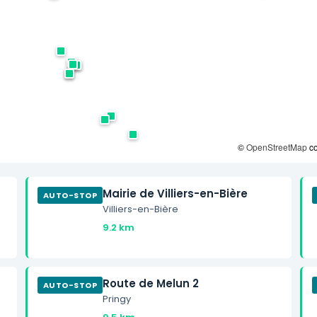
©
OpenStreetMap
co
Mairie de Villiers-en-Bière
AUTO-STOP
Villiers-en-Bière
9.2 km
Route de Melun 2
AUTO-STOP
Pringy