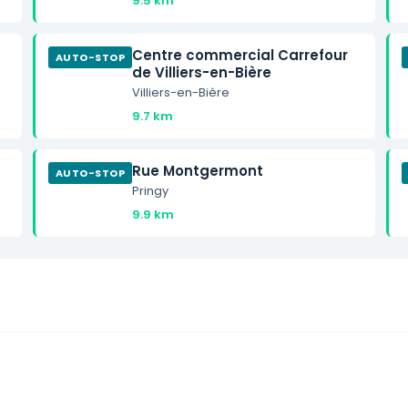
9.5 km
Centre commercial Carrefour
AUTO-STOP
de Villiers-en-Bière
Villiers-en-Bière
9.7 km
Rue Montgermont
AUTO-STOP
Pringy
9.9 km