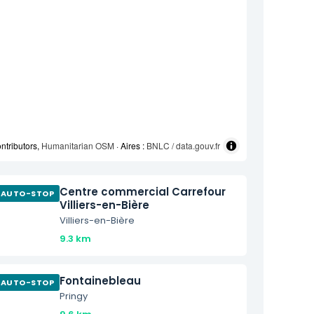
ntributors,
Humanitarian OSM
· Aires :
BNLC / data.gouv.fr
Centre commercial Carrefour
AUTO-STOP
Villiers-en-Bière
Villiers-en-Bière
9.3 km
Fontainebleau
AUTO-STOP
Pringy