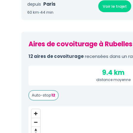
Paris
depuis
Voir le trajet
60 km
·
44 min
Aires de covoiturage à Rubelles
12 aires de covoiturage
recensées dans un ray
9.4 km
distance moyenne
Auto-stop
12