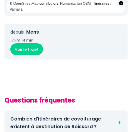
©
OpenStreetMap
contributors,
Humanitarian OSM
· Itinéraires :
Valhalla
Mens
depuis
17 km
·
14 min
Voir le trajet
Questions fréquentes
Combien d'itinéraires de covoiturage
existent à destination de Roissard ?