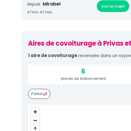
Mirabel
depuis
Voir le trajet
47 km
·
47 min
Aires de covoiturage à Privas e
1 aire de covoiturage
recensée dans un rayon d
6
places de stationnement
Parking
1