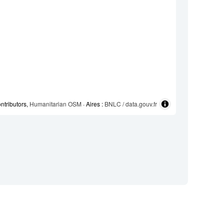
ntributors,
Humanitarian OSM
· Aires :
BNLC / data.gouv.fr