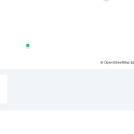
©
OpenStreetMap
co