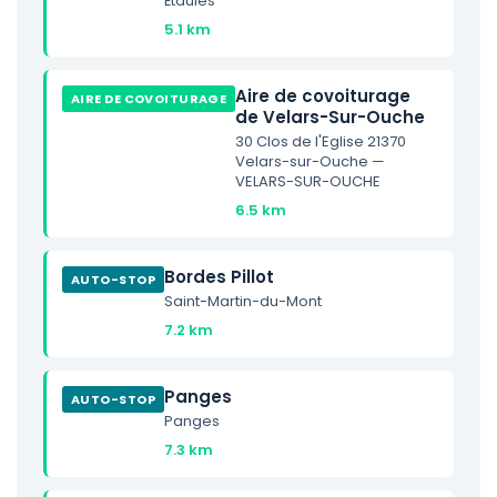
Étaules
5.1 km
Aire de covoiturage
AIRE DE COVOITURAGE
de Velars-Sur-Ouche
30 Clos de l'Eglise 21370
Velars-sur-Ouche —
VELARS-SUR-OUCHE
6.5 km
Bordes Pillot
AUTO-STOP
Saint-Martin-du-Mont
7.2 km
Panges
AUTO-STOP
Panges
7.3 km