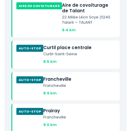
Aire de covoiturage
AIRE DE COVOITURAGE
de Talant
22 Allïée Léon Soye 21240
Talant — TALANT
8.4 km
Curtil place centrale
AUTO-STOP
Curtil-Saint-Seine
8.5 km
Francheville
AUTO-STOP
Francheville
8.9 km
Prairay
AUTO-STOP
Francheville
9.0 km