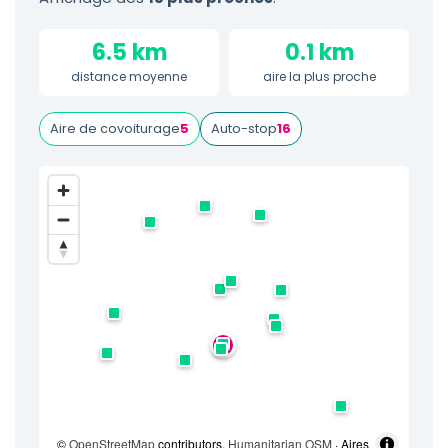
6.5 km
0.1 km
distance moyenne
aire la plus proche
Aire de covoiturage
5
Auto-stop
16
©
OpenStreetMap
contributors,
Humanitarian OSM
· Aires