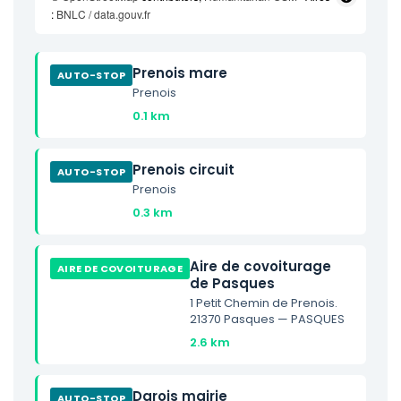
:
BNLC / data.gouv.fr
Prenois mare
AUTO-STOP
Prenois
0.1 km
Prenois circuit
AUTO-STOP
Prenois
0.3 km
Aire de covoiturage
AIRE DE COVOITURAGE
de Pasques
1 Petit Chemin de Prenois.
21370 Pasques — PASQUES
2.6 km
Darois mairie
AUTO-STOP