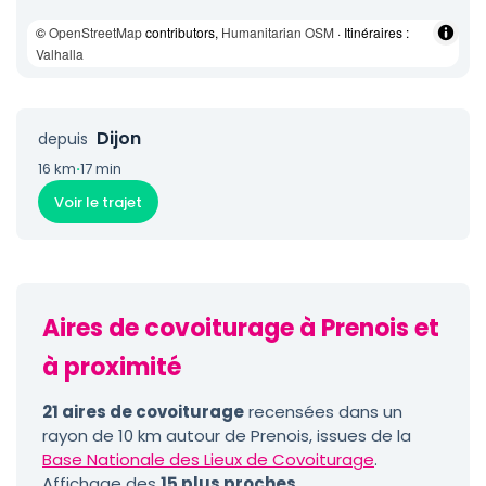
©
OpenStreetMap
contributors,
Humanitarian OSM
· Itinéraires :
Valhalla
Dijon
depuis
16 km
·
17 min
Voir le trajet
Aires de covoiturage à Prenois et
à proximité
21 aires de covoiturage
recensées dans un
rayon de 10 km autour de Prenois, issues de la
Base Nationale des Lieux de Covoiturage
.
Affichage des
15 plus proches
.