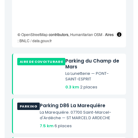
©
OpenStreetMap
contributors,
Humanitarian OSM
· Aires
:
BNLC / data.gouv.fr
Parking du Champ de
AIRE DE COVOITURAGE
Mars
La Lunetterie — PONT-
SAINT-ESPRIT
0.3 km
·
2 places
Parking D86 La Marequiére
PARKING
La Marequiére. 07700 Saint-Marcel-
d'Ardéche — ST MARCEL D ARDECHE
7.5 km
·
6 places