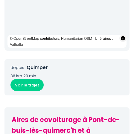
©
OpenStreetMap
contributors,
Humanitarian OSM
· Itinéraires :
Valhalla
Quimper
depuis
36 km
·
29 min
Voir le trajet
Aires de covoiturage à Pont-de-
buis-lès-quimerc'h et à