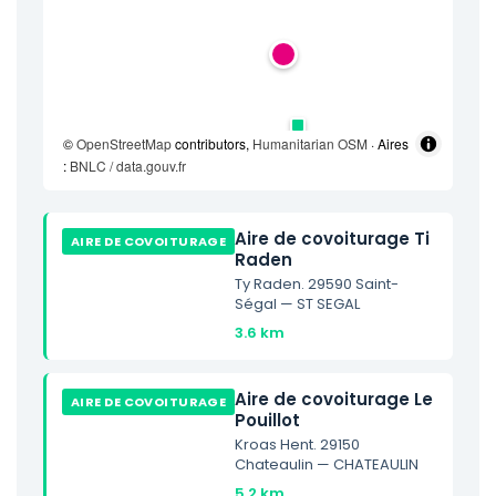
©
OpenStreetMap
contributors,
Humanitarian OSM
· Aires
:
BNLC / data.gouv.fr
Aire de covoiturage Ti
AIRE DE COVOITURAGE
Raden
Ty Raden. 29590 Saint-
Ségal — ST SEGAL
3.6 km
Aire de covoiturage Le
AIRE DE COVOITURAGE
Pouillot
Kroas Hent. 29150
Chateaulin — CHATEAULIN
5.2 km