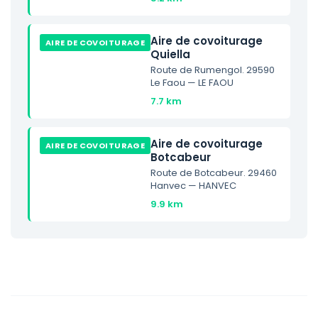
Aire de covoiturage
AIRE DE COVOITURAGE
Quiella
Route de Rumengol. 29590
Le Faou — LE FAOU
7.7 km
Aire de covoiturage
AIRE DE COVOITURAGE
Botcabeur
Route de Botcabeur. 29460
Hanvec — HANVEC
9.9 km