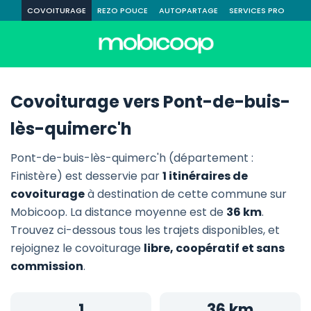
COVOITURAGE
REZO POUCE
AUTOPARTAGE
SERVICES PRO
Covoiturage vers Pont-de-buis-
lès-quimerc'h
Pont-de-buis-lès-quimerc'h (département :
Finistère) est desservie par
1 itinéraires de
covoiturage
à destination de cette commune sur
Mobicoop. La distance moyenne est de
36 km
.
Trouvez ci-dessous tous les trajets disponibles, et
rejoignez le covoiturage
libre, coopératif et sans
commission
.
1
36 km