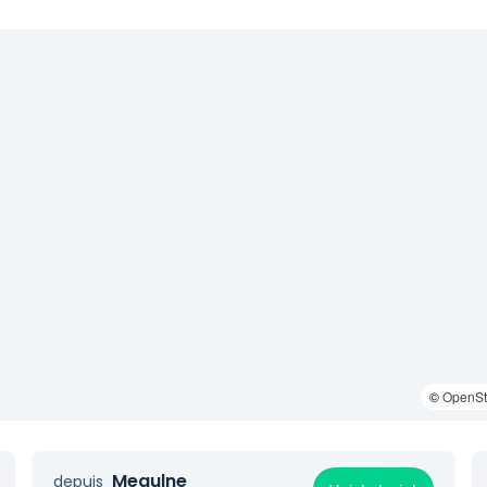
©
OpenSt
Meaulne
depuis