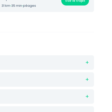
Voir le trajet
31 km
·
35 min
·
péages