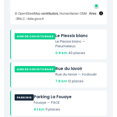
©
OpenStreetMap
contributors,
Humanitarian OSM
· Aires
:
BNLC / data.gouv.fr
Le Plessix blanc
AIRE DE COVOITURAGE
Le Plessix blanc —
Pleumeleuc
0.9 km
·
40 places
Rue du lavoir
AIRE DE COVOITURAGE
Rue du lavoir — Irodouër
7.8 km
·
12 places
Parking La Fouaye
PARKING
Fouaye — PACE
9.1 km
·
11 places