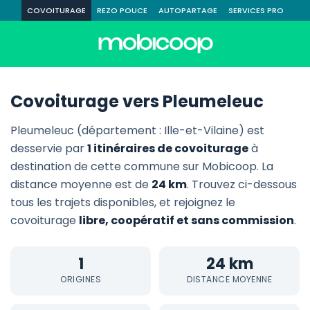
COVOITURAGE
REZO POUCE
AUTOPARTAGE
SERVICES PRO
Covoiturage vers Pleumeleuc
Pleumeleuc (département : Ille-et-Vilaine) est
desservie par
1 itinéraires de covoiturage
à
destination de cette commune sur Mobicoop. La
distance moyenne est de
24 km
. Trouvez ci-dessous
tous les trajets disponibles, et rejoignez le
covoiturage
libre, coopératif et sans commission
.
1
24 km
ORIGINES
DISTANCE MOYENNE