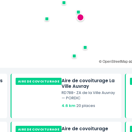
©
OpenStreetMap
co
es
Aire de covoiturage La
AIRE DE COVOITURAGE
Ville Auvray
RD788- ZA de la Ville Auvray
— PORDIC
4.6 km
·
20 places
Aire de covoiturage
AIRE DE COVOITURAGE