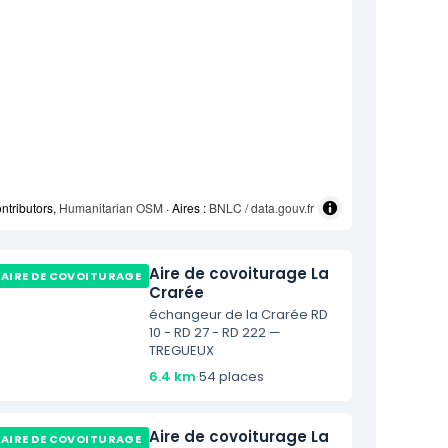
ntributors,
Humanitarian OSM
· Aires :
BNLC / data.gouv.fr
Aire de covoiturage La
AIRE DE COVOITURAGE
Crarée
échangeur de la Crarée RD
10 - RD 27 - RD 222 —
TREGUEUX
6.4 km
·
54 places
Aire de covoiturage La
AIRE DE COVOITURAGE