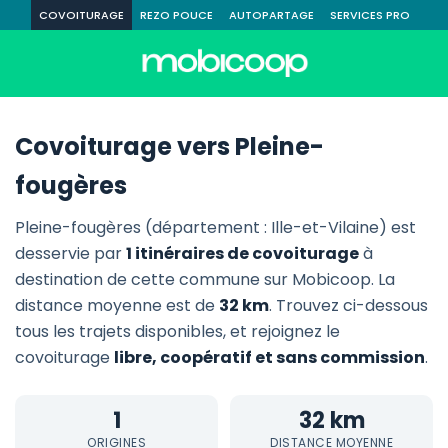
COVOITURAGE
REZO POUCE
AUTOPARTAGE
SERVICES PRO
Covoiturage vers Pleine-
fougères
Pleine-fougères (département : Ille-et-Vilaine) est
desservie par
1 itinéraires de covoiturage
à
destination de cette commune sur Mobicoop. La
distance moyenne est de
32 km
. Trouvez ci-dessous
tous les trajets disponibles, et rejoignez le
covoiturage
libre, coopératif et sans commission
.
1
32 km
ORIGINES
DISTANCE MOYENNE