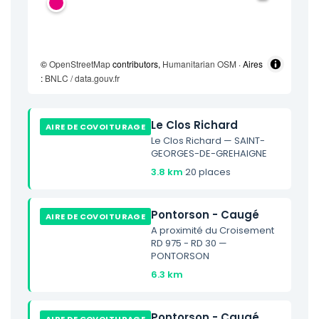
©
OpenStreetMap
contributors,
Humanitarian OSM
· Aires
:
BNLC / data.gouv.fr
Le Clos Richard
AIRE DE COVOITURAGE
Le Clos Richard — SAINT-
GEORGES-DE-GREHAIGNE
3.8 km
·
20 places
Pontorson - Caugé
AIRE DE COVOITURAGE
A proximité du Croisement
RD 975 - RD 30 —
PONTORSON
6.3 km
Pontorson - Caugé