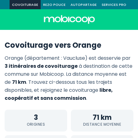
COVOITURAGE
REZO POUCE
AUTOPARTAGE
SERVICES PRO
Covoiturage vers Orange
Orange (département : Vaucluse) est desservie par
3 itinéraires de covoiturage
à destination de cette
commune sur Mobicoop. La distance moyenne est
de
71 km
. Trouvez ci-dessous tous les trajets
disponibles, et rejoignez le covoiturage
libre,
coopératif et sans commission
.
3
71 km
ORIGINES
DISTANCE MOYENNE