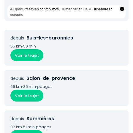
©
OpenStreetMap
contributors,
Humanitarian OSM
· Itinéraires :
Valhalla
Buis-les-baronnies
depuis
55 km
·
50 min
Voir le trajet
Salon-de-provence
depuis
66 km
·
36 min
·
péages
Voir le trajet
Sommières
depuis
92 km
·
51 min
·
péages