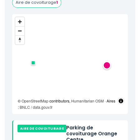
Aire de covoiturage
1
©
OpenStreetMap
contributors,
Humanitarian OSM
· Aires
:
BNLC / data.gouv.fr
Parking de
AIRE DE COVOITURAGE
covoiturage Orange
Centre